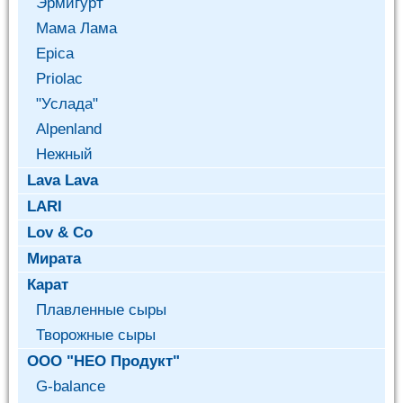
Эрмигурт
Мама Лама
Epica
Priolac
"Услада"
Alpenland
Нежный
Lava Lava
LARI
Lov & Co
Мирата
Карат
Плавленные сыры
Творожные сыры
ООО "НЕО Продукт"
G-balance